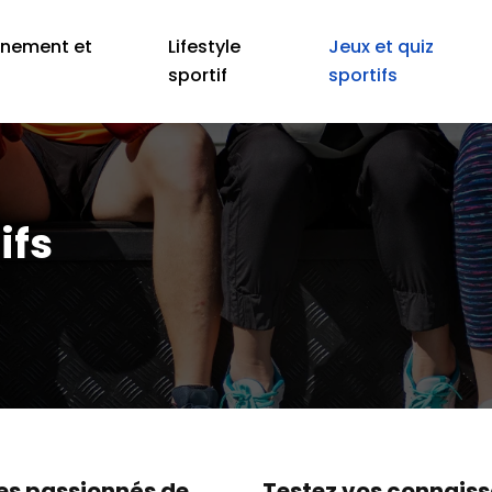
înement et
Lifestyle
Jeux et quiz
é
sportif
sportifs
ifs
 les passionnés de
Testez vos connaiss