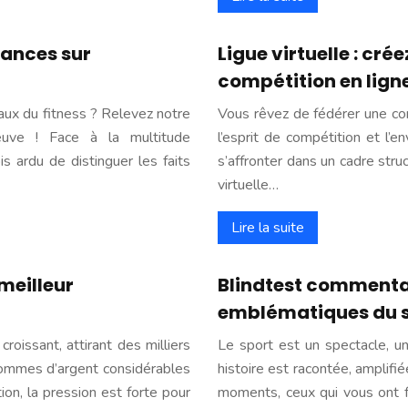
sances sur
Ligue virtuelle : cré
compétition en lign
aux du fitness ? Relevez notre
Vous rêvez de fédérer une c
euve ! Face à la multitude
l’esprit de compétition et l’
is ardu de distinguer les faits
s’affronter dans un cadre struc
virtuelle…
Lire la suite
 meilleur
Blindtest commentat
emblématiques du 
roissant, attirant des milliers
Le sport est un spectacle, un
sommes d’argent considérables
histoire est racontée, amplifi
on, la pression est forte pour
moments, ceux qui vous ont fa