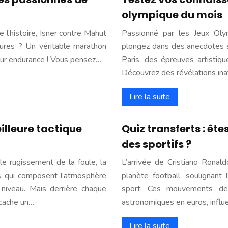
olympique du mois
 l’histoire, Isner contre Mahut
Passionné par les Jeux Oly
res ? Un véritable marathon
plongez dans des anecdotes 
leur endurance ! Vous pensez…
Paris, des épreuves artistiqu
Découvrez des révélations in
Lire la suite
eilleure tactique
Quiz transferts : êt
des sportifs ?
le rugissement de la foule, la
L’arrivée de Cristiano Ronald
ts qui composent l’atmosphère
planète football, soulignant
 niveau. Mais derrière chaque
sport. Ces mouvements de
 cache un…
astronomiques en euros, infl
Lire la suite