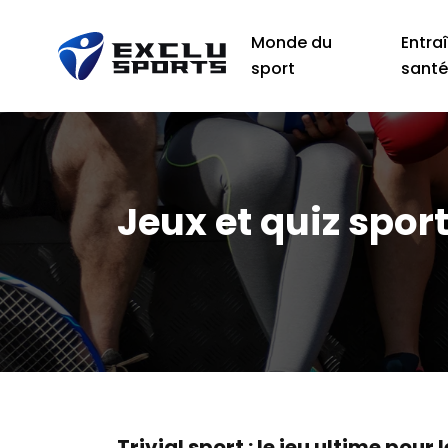
Monde du
Entra
sport
sant
Jeux et quiz sport
Trivial sport : le jeu ultime pour