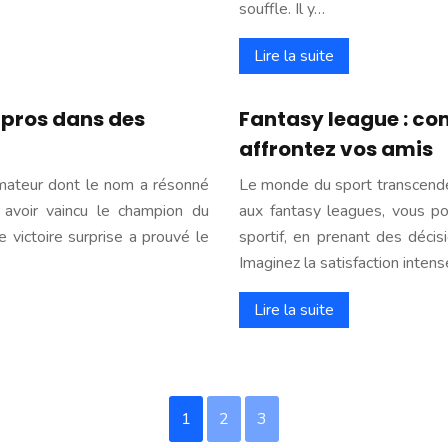
souffle. Il y…
Lire la suite
s pros dans des
Fantasy league : co
affrontez vos amis
 amateur dont le nom a résonné
Le monde du sport transcende
avoir vaincu le champion du
aux fantasy leagues, vous po
 victoire surprise a prouvé le
sportif, en prenant des décisi
Imaginez la satisfaction inten
Lire la suite
1
2
3