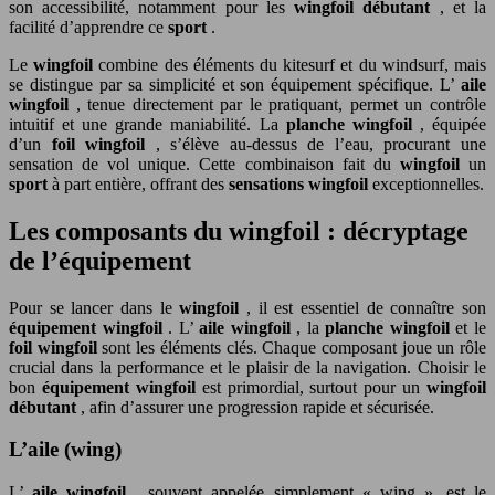
son accessibilité, notamment pour les
wingfoil débutant
, et la
facilité d’apprendre ce
sport
.
Le
wingfoil
combine des éléments du kitesurf et du windsurf, mais
se distingue par sa simplicité et son équipement spécifique. L’
aile
wingfoil
, tenue directement par le pratiquant, permet un contrôle
intuitif et une grande maniabilité. La
planche wingfoil
, équipée
d’un
foil wingfoil
, s’élève au-dessus de l’eau, procurant une
sensation de vol unique. Cette combinaison fait du
wingfoil
un
sport
à part entière, offrant des
sensations wingfoil
exceptionnelles.
Les composants du wingfoil : décryptage
de l’équipement
Pour se lancer dans le
wingfoil
, il est essentiel de connaître son
équipement wingfoil
. L’
aile wingfoil
, la
planche wingfoil
et le
foil wingfoil
sont les éléments clés. Chaque composant joue un rôle
crucial dans la performance et le plaisir de la navigation. Choisir le
bon
équipement wingfoil
est primordial, surtout pour un
wingfoil
débutant
, afin d’assurer une progression rapide et sécurisée.
L’aile (wing)
L’
aile wingfoil
, souvent appelée simplement « wing », est le