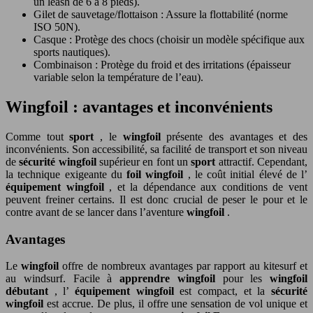
un leash de 6 à 8 pieds).
Gilet de sauvetage/flottaison : Assure la flottabilité (norme
ISO 50N).
Casque : Protège des chocs (choisir un modèle spécifique aux
sports nautiques).
Combinaison : Protège du froid et des irritations (épaisseur
variable selon la température de l’eau).
Wingfoil : avantages et inconvénients
Comme tout
sport
, le
wingfoil
présente des avantages et des
inconvénients. Son accessibilité, sa facilité de transport et son niveau
de
sécurité wingfoil
supérieur en font un
sport
attractif. Cependant,
la technique exigeante du
foil wingfoil
, le coût initial élevé de l’
équipement wingfoil
, et la dépendance aux conditions de vent
peuvent freiner certains. Il est donc crucial de peser le pour et le
contre avant de se lancer dans l’aventure
wingfoil
.
Avantages
Le
wingfoil
offre de nombreux avantages par rapport au kitesurf et
au windsurf. Facile à
apprendre wingfoil
pour les
wingfoil
débutant
, l’
équipement wingfoil
est compact, et la
sécurité
wingfoil
est accrue. De plus, il offre une sensation de vol unique et