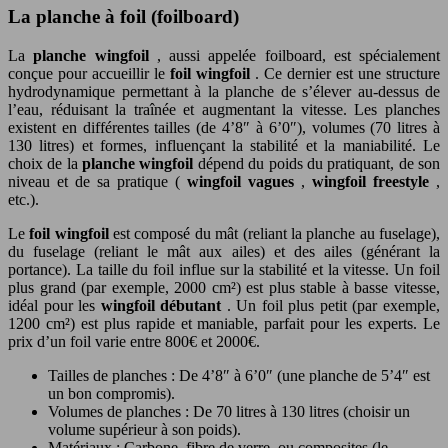
La planche à foil (foilboard)
La
planche wingfoil
, aussi appelée foilboard, est spécialement
conçue pour accueillir le
foil wingfoil
. Ce dernier est une structure
hydrodynamique permettant à la planche de s’élever au-dessus de
l’eau, réduisant la traînée et augmentant la vitesse. Les planches
existent en différentes tailles (de 4’8″ à 6’0″), volumes (70 litres à
130 litres) et formes, influençant la stabilité et la maniabilité. Le
choix de la
planche wingfoil
dépend du poids du pratiquant, de son
niveau et de sa pratique (
wingfoil vagues
,
wingfoil freestyle
,
etc.).
Le
foil wingfoil
est composé du mât (reliant la planche au fuselage),
du fuselage (reliant le mât aux ailes) et des ailes (générant la
portance). La taille du foil influe sur la stabilité et la vitesse. Un foil
plus grand (par exemple, 2000 cm²) est plus stable à basse vitesse,
idéal pour les
wingfoil débutant
. Un foil plus petit (par exemple,
1200 cm²) est plus rapide et maniable, parfait pour les experts. Le
prix d’un foil varie entre 800€ et 2000€.
Tailles de planches : De 4’8″ à 6’0″ (une planche de 5’4″ est
un bon compromis).
Volumes de planches : De 70 litres à 130 litres (choisir un
volume supérieur à son poids).
Matériaux : Carbone, fibre de verre, ou composites (le