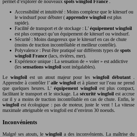
permet d’explorer de nouveaux
spots wingfoil France
.
Accessibilité et intuitivité : Moins complexe que le kitesurf ou
le windsurf pour débuter (
apprendre wingfoil
est plus
rapide).
Facilité de transport et de stockage : L’
équipement wingfoil
est plus compact qu’un équipement de kitesurf ou windsurf.
Sécurité : Moins dangereux que le kitesurf en cas de chute
(moins de traction incontrôlable et meilleur contrôle).
Polyvalence : Peut être pratiqué sur différents types de
spots
wingfoil France
(lacs, rivières, mer).
Expérience unique : La sensation de « voler » est addictive
(les
sensations wingfoil
sont inégalables).
Le
wingfoil
est un atout majeur pour les
wingfoil débutant
.
Apprendre à contrôler l’
aile wingfoil
et à planer sur l’eau ne prend
que quelques heures. L’
équipement wingfoil
est plus compact,
facilitant le transport et le stockage. La
sécurité wingfoil
est accrue
car il y a moins de traction incontrôlable en cas de chute. Enfin, le
wingfoil
est écologique : pas de moteur, juste le vent ! La vitesse
maximale atteignable en wingfoil est d’environ 30 noeuds.
Inconvénients
Malgré ses atouts, le
wingfoil
a des inconvénients. La maîtrise du