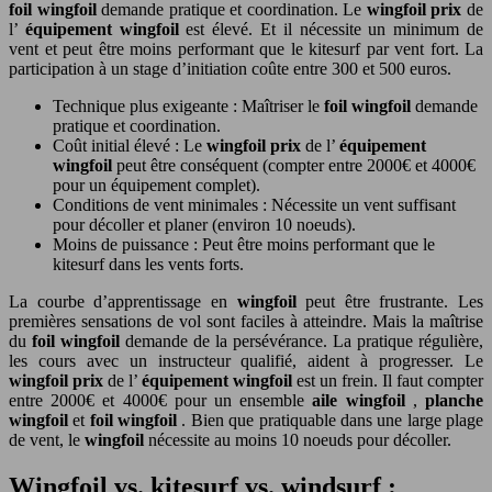
foil wingfoil
demande pratique et coordination. Le
wingfoil prix
de
l’
équipement wingfoil
est élevé. Et il nécessite un minimum de
vent et peut être moins performant que le kitesurf par vent fort. La
participation à un stage d’initiation coûte entre 300 et 500 euros.
Technique plus exigeante : Maîtriser le
foil wingfoil
demande
pratique et coordination.
Coût initial élevé : Le
wingfoil prix
de l’
équipement
wingfoil
peut être conséquent (compter entre 2000€ et 4000€
pour un équipement complet).
Conditions de vent minimales : Nécessite un vent suffisant
pour décoller et planer (environ 10 noeuds).
Moins de puissance : Peut être moins performant que le
kitesurf dans les vents forts.
La courbe d’apprentissage en
wingfoil
peut être frustrante. Les
premières sensations de vol sont faciles à atteindre. Mais la maîtrise
du
foil wingfoil
demande de la persévérance. La pratique régulière,
les cours avec un instructeur qualifié, aident à progresser. Le
wingfoil prix
de l’
équipement wingfoil
est un frein. Il faut compter
entre 2000€ et 4000€ pour un ensemble
aile wingfoil
,
planche
wingfoil
et
foil wingfoil
. Bien que pratiquable dans une large plage
de vent, le
wingfoil
nécessite au moins 10 noeuds pour décoller.
Wingfoil vs. kitesurf vs. windsurf :