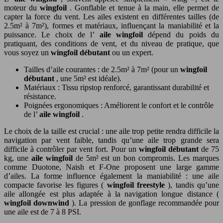
moteur du
wingfoil
. Gonflable et tenue à la main, elle permet de
capter la force du vent. Les ailes existent en différentes tailles (de
2.5m² à 7m²), formes et matériaux, influençant la maniabilité et la
puissance. Le choix de l’
aile wingfoil
dépend du poids du
pratiquant, des conditions de vent, et du niveau de pratique, que
vous soyez un
wingfoil débutant
ou un expert.
Tailles d’aile courantes : de 2.5m² à 7m² (pour un
wingfoil
débutant
, une 5m² est idéale).
Matériaux : Tissu ripstop renforcé, garantissant durabilité et
résistance.
Poignées ergonomiques : Améliorent le confort et le contrôle
de l’
aile wingfoil
.
Le choix de la taille est crucial : une aile trop petite rendra difficile la
navigation par vent faible, tandis qu’une aile trop grande sera
difficile à contrôler par vent fort. Pour un
wingfoil débutant
de 75
kg, une
aile wingfoil
de 5m² est un bon compromis. Les marques
comme Duotone, Naish et F-One proposent une large gamme
d’ailes. La forme influence également la maniabilité : une aile
compacte favorise les figures (
wingfoil freestyle
), tandis qu’une
aile allongée est plus adaptée à la navigation longue distance (
wingfoil downwind
). La pression de gonflage recommandée pour
une aile est de 7 à 8 PSI.