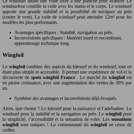
Le windsurf utilise une voile fixée à une planche pour avancer. Le
windsurfeur contrôle la voile avec les mains et le corps. Le windsurf
apporte une grande stabilité et la possibilité de naviguer au près
(contre le vent). La voile de windsurf peut atteindre 12m² pour les
modèles les plus performants.
Avantages spécifiques : Stabilité, navigation au près.
Inconvénients spécifiques : Matériel lourd et encombrant,
apprentissage technique long.
Wingfoil
Le
wingfoil
combine des aspects du kitesurf et du windsurf, tout en
étant plus simple et accessible. Il permet une expérience de vol et la
découverte de
spots wingfoil France
. Le marché du
wingfoil
est
en pleine croissance, avec une augmentation des ventes de 30% par
an.
Synthèse des avantages et inconvénients déjà évoqués.
Alors, que choisir ? Le kitesurf pour la puissance et l’adrénaline. Le
windsurf pour la stabilité et la navigation au près. Le
wingfoil
pour
la simplicité, l’accessibilité et la sensation de voler. Les
sensations
wingfoil
sont uniques ! La communauté du
wingfoil
ne cesse de
croître.