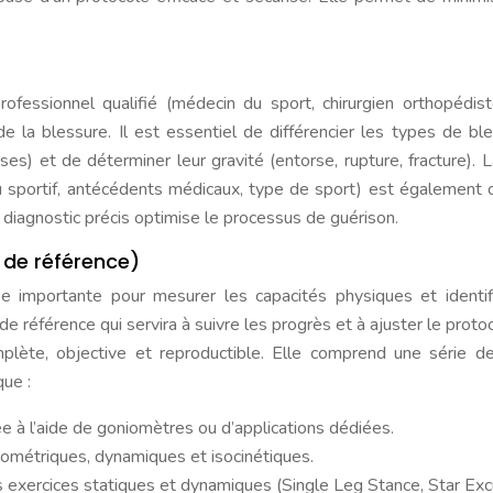
rofessionnel qualifié (médecin du sport, chirurgien orthopédist
de la blessure. Il est essentiel de différencier les types de bl
es) et de déterminer leur gravité (entorse, rupture, fracture). L
u sportif, antécédents médicaux, type de sport) est également c
 diagnostic précis optimise le processus de guérison.
t de référence)
ape importante pour mesurer les capacités physiques et identif
t de référence qui servira à suivre les progrès et à ajuster le prot
omplète, objective et reproductible. Elle comprend une série d
que :
 à l’aide de goniomètres ou d’applications dédiées.
sométriques, dynamiques et isocinétiques.
 exercices statiques et dynamiques (Single Leg Stance, Star Exc