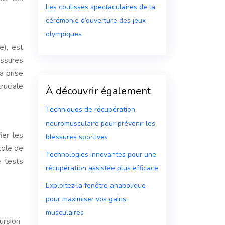
Les coulisses spectaculaires de la
cérémonie d’ouverture des jeux
olympiques
e), est
essures
a prise
ruciale
À découvrir également
Techniques de récupération
neuromusculaire pour prévenir les
ier les
blessures sportives
ocole de
Technologies innovantes pour une
e tests
récupération assistée plus efficace
Exploitez la fenêtre anabolique
pour maximiser vos gains
musculaires
ursion