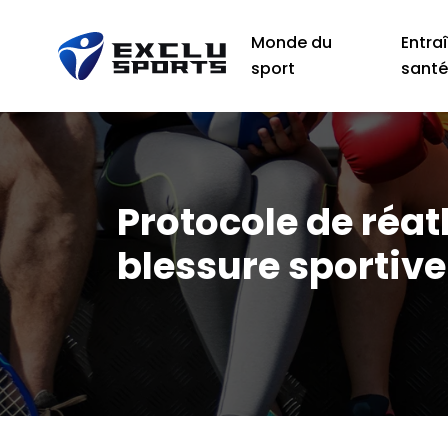
Monde du
Entra
sport
sant
Protocole de réat
blessure sportive