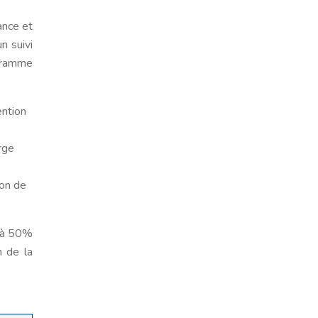
ance et
n suivi
ogramme
ention
rge
ion de
t à 50%
n de la