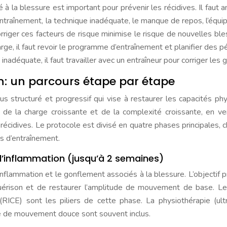
é à la blessure est important pour prévenir les récidives. Il faut a
entraînement, la technique inadéquate, le manque de repos, l’équ
rriger ces facteurs de risque minimise le risque de nouvelles ble
rge, il faut revoir le programme d’entraînement et planifier des p
inadéquate, il faut travailler avec un entraîneur pour corriger les 
on: un parcours étape par étape
us structuré et progressif qui vise à restaurer les capacités ph
e de la charge croissante et de la complexité croissante, en vei
e récidives. Le protocole est divisé en quatre phases principales, 
es d’entraînement.
e l’inflammation (jusqu’à 2 semaines)
inflammation et le gonflement associés à la blessure. L’objectif pr
uérison et de restaurer l’amplitude de mouvement de base. L
n (RICE) sont les piliers de cette phase. La physiothérapie (ult
de de mouvement douce sont souvent inclus.