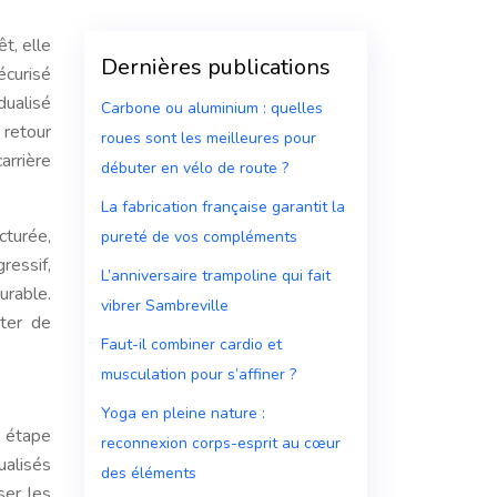
t, elle
Dernières publications
écurisé
dualisé
Carbone ou aluminium : quelles
 retour
roues sont les meilleures pour
arrière
débuter en vélo de route ?
La fabrication française garantit la
cturée,
pureté de vos compléments
ressif,
L’anniversaire trampoline qui fait
urable.
vibrer Sambreville
nter de
Faut-il combiner cardio et
musculation pour s’affiner ?
Yoga en pleine nature :
e étape
reconnexion corps-esprit au cœur
ualisés
des éléments
ser les