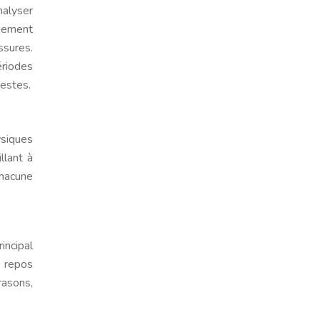
nalyser
ipement
ssures.
ériodes
gestes.
ysiques
llant à
chacune
incipal
e repos
rasons,