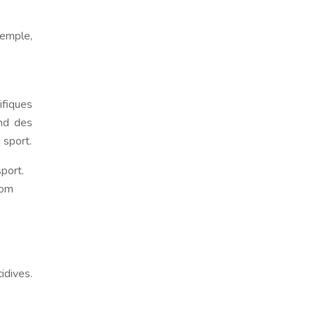
xemple,
ifiques
end des
 sport.
port.
lom
idives.