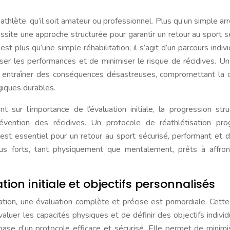
thlète, qu’il soit amateur ou professionnel. Plus qu’un simple arrê
ssite une approche structurée pour garantir un retour au sport s
t plus qu’une simple réhabilitation; il s’agit d’un parcours indivi
miser les performances et de minimiser le risque de récidives. Un
t entraîner des conséquences désastreuses, compromettant la c
giques durables.
 sur l’importance de l’évaluation initiale, la progression stru
révention des récidives. Un protocole de réathlétisation prog
s est essentiel pour un retour au sport sécurisé, performant et d
 plus forts, tant physiquement que mentalement, prêts à affro
ion initiale et objectifs personnalisés
ion, une évaluation complète et précise est primordiale. Cett
évaluer les capacités physiques et de définir des objectifs individ
 base d’un protocole efficace et sécurisé. Elle permet de minimi