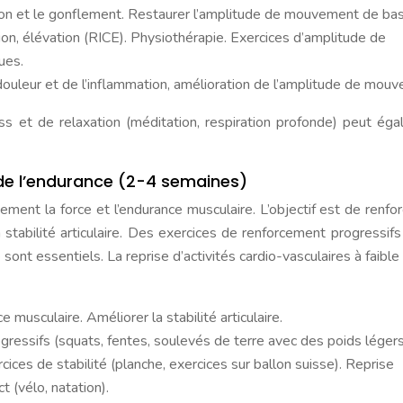
tion et le gonflement. Restaurer l’amplitude de mouvement de bas
ion, élévation (RICE). Physiothérapie. Exercices d’amplitude de
ues.
douleur et de l’inflammation, amélioration de l’amplitude de mou
ss et de relaxation (méditation, respiration profonde) peut ég
 de l’endurance (2-4 semaines)
ent la force et l’endurance musculaire. L’objectif est de renfor
 stabilité articulaire. Des exercices de renforcement progressifs
é sont essentiels. La reprise d’activités cardio-vasculaires à faibl
 musculaire. Améliorer la stabilité articulaire.
ressifs (squats, fentes, soulevés de terre avec des poids légers
rcices de stabilité (planche, exercices sur ballon suisse). Reprise
t (vélo, natation).