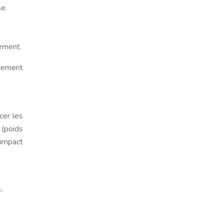
e.
vement.
alement
cer les
 (poids
e impact
,