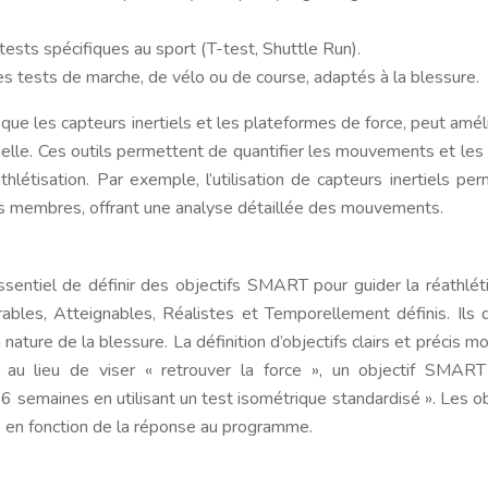
ests spécifiques au sport (T-test, Shuttle Run).
s tests de marche, de vélo ou de course, adaptés à la blessure.
 que les capteurs inertiels et les plateformes de force, peut améli
onnelle. Ces outils permettent de quantifier les mouvements et les 
thlétisation. Par exemple, l’utilisation de capteurs inertiels pe
des membres, offrant une analyse détaillée des mouvements.
t essentiel de définir des objectifs SMART pour guider la réathléti
bles, Atteignables, Réalistes et Temporellement définis. Ils 
nature de la blessure. La définition d’objectifs clairs et précis mo
au lieu de viser « retrouver la force », un objectif SMART
 semaines en utilisant un test isométrique standardisé ». Les ob
s en fonction de la réponse au programme.