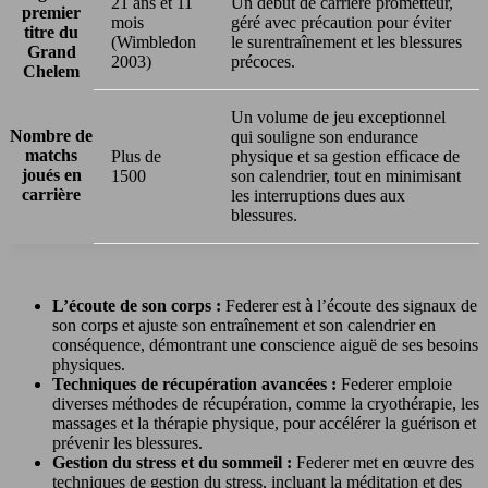
21 ans et 11
Un début de carrière prometteur,
premier
mois
géré avec précaution pour éviter
titre du
(Wimbledon
le surentraînement et les blessures
Grand
2003)
précoces.
Chelem
Un volume de jeu exceptionnel
Nombre de
qui souligne son endurance
matchs
Plus de
physique et sa gestion efficace de
joués en
1500
son calendrier, tout en minimisant
carrière
les interruptions dues aux
blessures.
L’écoute de son corps :
Federer est à l’écoute des signaux de
son corps et ajuste son entraînement et son calendrier en
conséquence, démontrant une conscience aiguë de ses besoins
physiques.
Techniques de récupération avancées :
Federer emploie
diverses méthodes de récupération, comme la cryothérapie, les
massages et la thérapie physique, pour accélérer la guérison et
prévenir les blessures.
Gestion du stress et du sommeil :
Federer met en œuvre des
techniques de gestion du stress, incluant la méditation et des