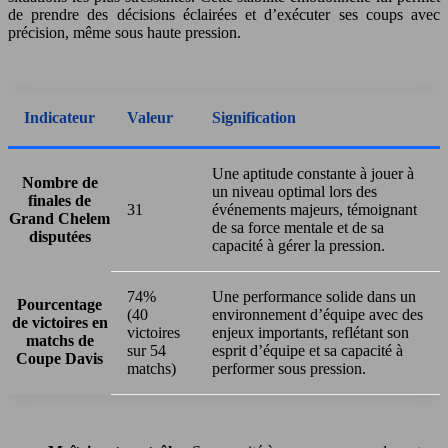
de prendre des décisions éclairées et d’exécuter ses coups avec
précision, même sous haute pression.
Indicateur
Valeur
Signification
Une aptitude constante à jouer à
Nombre de
un niveau optimal lors des
finales de
31
événements majeurs, témoignant
Grand Chelem
de sa force mentale et de sa
disputées
capacité à gérer la pression.
74%
Une performance solide dans un
Pourcentage
(40
environnement d’équipe avec des
de victoires en
victoires
enjeux importants, reflétant son
matchs de
sur 54
esprit d’équipe et sa capacité à
Coupe Davis
matchs)
performer sous pression.