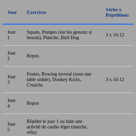
Séries x
Jour
Exercices
Répétitions
Jour
Squats, Pompes (sur les genoux si
3 x 10-12
1
besoin), Planche, Bird Dog
Jour
Repos
2
Fentes, Rowing inversé (sous une
Jour
table solide), Donkey Kicks,
3 x 10-12
3
Crunchs
Jour
Repos
4
Répéter le jour 1 ou faire une
Jour
activité de cardio léger (marche,
5
vélo)