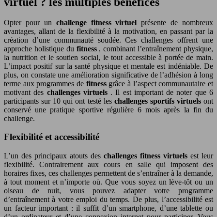
virtuel ? les multiples bénéfices
Opter pour un
challenge fitness virtuel
présente de nombreux
avantages, allant de la flexibilité à la motivation, en passant par la
création d’une communauté soudée. Ces challenges offrent une
approche holistique du
fitness
, combinant l’entraînement physique,
la nutrition et le soutien social, le tout accessible à portée de main.
L’impact positif sur la santé physique et mentale est indéniable. De
plus, on constate une amélioration significative de l’adhésion à long
terme aux programmes de
fitness
grâce à l’aspect communautaire et
motivant des
challenges virtuels
. Il est important de noter que 6
participants sur 10 qui ont testé les
challenges sportifs virtuels
ont
conservé une pratique sportive régulière 6 mois après la fin du
challenge.
Flexibilité et accessibilité
L’un des principaux atouts des
challenges fitness virtuels
est leur
flexibilité. Contrairement aux cours en salle qui imposent des
horaires fixes, ces challenges permettent de s’entraîner à la demande,
à tout moment et n’importe où. Que vous soyez un lève-tôt ou un
oiseau de nuit, vous pouvez adapter votre programme
d’entraînement à votre emploi du temps. De plus, l’accessibilité est
un facteur important : il suffit d’un smartphone, d’une tablette ou
d’un ordinateur et d’une connexion internet pour participer. Vous