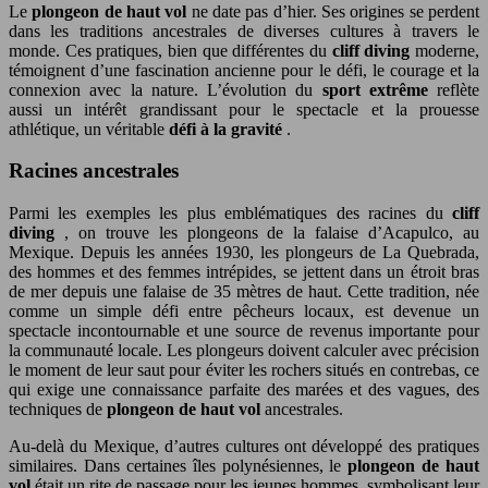
Le
plongeon de haut vol
ne date pas d’hier. Ses origines se perdent
dans les traditions ancestrales de diverses cultures à travers le
monde. Ces pratiques, bien que différentes du
cliff diving
moderne,
témoignent d’une fascination ancienne pour le défi, le courage et la
connexion avec la nature. L’évolution du
sport extrême
reflète
aussi un intérêt grandissant pour le spectacle et la prouesse
athlétique, un véritable
défi à la gravité
.
Racines ancestrales
Parmi les exemples les plus emblématiques des racines du
cliff
diving
, on trouve les plongeons de la falaise d’Acapulco, au
Mexique. Depuis les années 1930, les plongeurs de La Quebrada,
des hommes et des femmes intrépides, se jettent dans un étroit bras
de mer depuis une falaise de 35 mètres de haut. Cette tradition, née
comme un simple défi entre pêcheurs locaux, est devenue un
spectacle incontournable et une source de revenus importante pour
la communauté locale. Les plongeurs doivent calculer avec précision
le moment de leur saut pour éviter les rochers situés en contrebas, ce
qui exige une connaissance parfaite des marées et des vagues, des
techniques de
plongeon de haut vol
ancestrales.
Au-delà du Mexique, d’autres cultures ont développé des pratiques
similaires. Dans certaines îles polynésiennes, le
plongeon de haut
vol
était un rite de passage pour les jeunes hommes, symbolisant leur