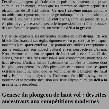
l’extrême, plongent généralement depuis des hauteurs comprises
entre 21 et 27 mètres, tandis que les femmes se lancent depuis des
plateformes de 18 à 23 mètres. Ce
sport extrême
unique combine
un athlétisme rigoureux, un courage indomptable et une esthétique
visuelle à couper le souffle. Le
cliff diving
attire un public de plus
en plus large grâce à son spectacle impressionnant et à la prouesse
des athlètes qui le pratiquent, un véritable
défi à la gravité
.
Cet article explorera les différentes facettes du
cliff diving
, de son
histoire fascinante à ses règles rigoureuses, en passant par les risques
inhérents à ce
sport extrême
, le portrait des athlètes exceptionnels
qui le pratiquent, son impact culturel et ses perspectives d’avenir.
Nous verrons comment ce
sport de haut vol
a évolué au fil des
siècles, passant des rites ancestraux aux compétitions modernes de
haut niveau. L’article mettra également en lumière la manière dont
les plongeurs gèrent les défis physiques et mentaux que ce
sport
extrême
implique, ainsi que les techniques de
plongeon de haut
vol
. Enfin, nous analyserons l’influence du
cliff diving
sur le
tourisme et sa possible inclusion aux Jeux Olympiques, un
défi à la
gravité
sans précédent.
Genèse du plongeon de haut vol : des rites
ancestraux aux compétitions modernes