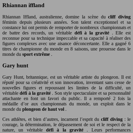
Rhiannan iffland
Rhiannan Iffland, australienne, domine la scène du
cliff diving
féminin depuis plusieurs années. Son talent exceptionnel et sa
constance lui ont permis de remporter de nombreux championnats et
de battre des records, un véritable
défi à la gravité
. Elle est
reconnue pour sa technique impeccable et sa capacité à réaliser des
figures complexes avec une aisance déconcertante. Elle a gagné 6
titres de championne du monde en 8 saisons, une prouesse dans le
monde du
sport extrême
.
Gary hunt
Gary Hunt, britannique, est un véritable artiste du plongeon. Il est
réputé pour sa créativité et son innovation, inventant sans cesse de
nouvelles figures et repoussant les limites de la difficulté, un
véritable
défi à la gravité
. Son style spectaculaire et sa personnalité
attachante en font un favori du public. Il a remporté 2 fois la
médaille d’or aux championnats du monde, un exploit dans le
monde du
plongeon de haut vol
.
Ces athlètes, et bien d’autres, incarnent l’esprit du
cliff diving
: le
courage, la détermination, le dépassement de soi et le respect de la
nature, un véritable
défi à la gravité
. Leurs performances