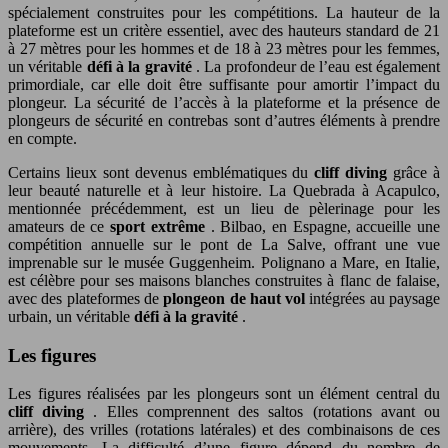
spécialement construites pour les compétitions. La hauteur de la
plateforme est un critère essentiel, avec des hauteurs standard de 21
à 27 mètres pour les hommes et de 18 à 23 mètres pour les femmes,
un véritable
défi à la gravité
. La profondeur de l’eau est également
primordiale, car elle doit être suffisante pour amortir l’impact du
plongeur. La sécurité de l’accès à la plateforme et la présence de
plongeurs de sécurité en contrebas sont d’autres éléments à prendre
en compte.
Certains lieux sont devenus emblématiques du
cliff diving
grâce à
leur beauté naturelle et à leur histoire. La Quebrada à Acapulco,
mentionnée précédemment, est un lieu de pèlerinage pour les
amateurs de ce
sport extrême
. Bilbao, en Espagne, accueille une
compétition annuelle sur le pont de La Salve, offrant une vue
imprenable sur le musée Guggenheim. Polignano a Mare, en Italie,
est célèbre pour ses maisons blanches construites à flanc de falaise,
avec des plateformes de
plongeon de haut vol
intégrées au paysage
urbain, un véritable
défi à la gravité
.
Les figures
Les figures réalisées par les plongeurs sont un élément central du
cliff diving
. Elles comprennent des saltos (rotations avant ou
arrière), des vrilles (rotations latérales) et des combinaisons de ces
mouvements. La difficulté d’une figure dépend du nombre de