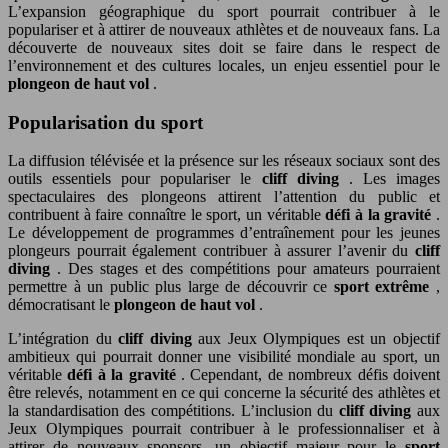
L’expansion géographique du sport pourrait contribuer à le
populariser et à attirer de nouveaux athlètes et de nouveaux fans. La
découverte de nouveaux sites doit se faire dans le respect de
l’environnement et des cultures locales, un enjeu essentiel pour le
plongeon de haut vol
.
Popularisation du sport
La diffusion télévisée et la présence sur les réseaux sociaux sont des
outils essentiels pour populariser le
cliff diving
. Les images
spectaculaires des plongeons attirent l’attention du public et
contribuent à faire connaître le sport, un véritable
défi à la gravité
.
Le développement de programmes d’entraînement pour les jeunes
plongeurs pourrait également contribuer à assurer l’avenir du
cliff
diving
. Des stages et des compétitions pour amateurs pourraient
permettre à un public plus large de découvrir ce
sport extrême
,
démocratisant le
plongeon de haut vol
.
L’intégration du
cliff diving
aux Jeux Olympiques est un objectif
ambitieux qui pourrait donner une visibilité mondiale au sport, un
véritable
défi à la gravité
. Cependant, de nombreux défis doivent
être relevés, notamment en ce qui concerne la sécurité des athlètes et
la standardisation des compétitions. L’inclusion du
cliff diving
aux
Jeux Olympiques pourrait contribuer à le professionnaliser et à
attirer de nouveaux sponsors, un objectif majeur pour le
sport